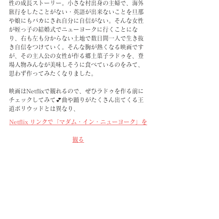
性の成長ストーリー。小さな村出身の主婦で、海外
旅行をしたことがない・英語が出来ないことを旦那
や娘にもバカにされ自分に自信がない。そんな女性
が姪っ子の結婚式でニューヨークに行くことにな
り、右も左も分からない土地で数日間一人で生き抜
き自信をつけていく。そんな胸が熱くなる映画です
が、その主人公の女性が作る郷土菓子ラドゥを、登
場人物みんなが美味しそうに食べているのをみて、
思わず作ってみたくなりました。
映画はNetflixで観れるので、ぜひラドゥを作る前に
チェックしてみて💕曲や踊りがたくさん出てくる王
道ボリウッドとは異なり、
Netflix リンクで「マダム・イン・ニューヨーク」を
観る