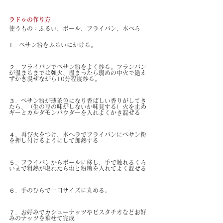
ラドゥの作り方
使うもの：ふるい、ボール、フライパン、木べら
1．ベサン粉をふるいにかける。
２．フライパンでベサン粉をよく炒る。フランパン
が温まるまでは強火、温まったら弱めの中火で絶え
ずかき混ぜながら10分程度炒る。
３．ベサン粉が薄茶色になり香ばしい香りがしてき
たら、（生の豆の味がしないか味見する）火を止め
ギーとカルダモンパウダーを入れよくかき混ぜる
４．再び火をつけ、木ヘラでフライパンにベサン粉
を押し付けるようにして加熱する
５．フライパンからボールに移し、手で触れるくら
いまで粗熱が取れたら塩と粉糖を入れてよく混ぜる
６．手のひらで一口サイズに丸める。  
７．お好みでカシューナッツやピスタチオなどお好
みのナッツを乗せて完成