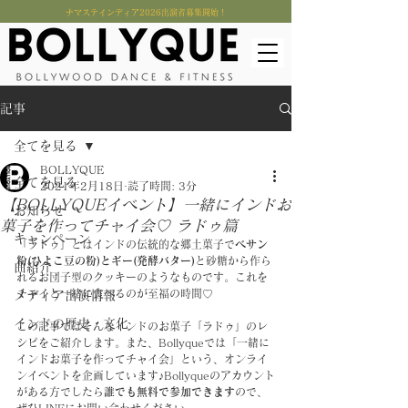
​ナマステインディア2026出演者募集開始！
記事
全てを見る
BOLLYQUE
全てを見る
2021年2月18日
読了時間: 3分
【BOLLYQUEイベント】一緒にインドお
お知らせ
菓子を作ってチャイ会♡ ラドゥ篇
キャンペーン
「ラドゥ」とはインドの伝統的な郷土菓子で
ベサン
粉(ひよこ豆の粉)とギー(発酵バター)
と砂糖から作ら
曲紹介
れるお団子型のクッキーのようなものです。これを
チャイと一緒に食べるのが至福の時間♡
メディア出演情報
インドの歴史・文化
この記事ではそんなインドのお菓子「ラドゥ」のレ
シピをご紹介します。また、Bollyqueでは「一緒に
インドお菓子を作ってチャイ会」という、オンライ
ンイベントを企画しています♪Bollyqueのアカウント
がある方でしたら
誰でも無料で参加できます
ので、