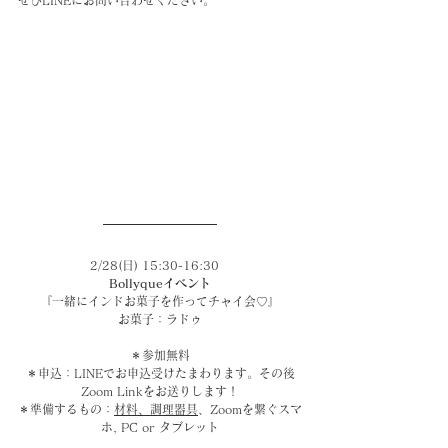
ぜひLINEにお問い合わせください。
2/28(日) 15:30-16:30　
Bollyqueイベント
『一緒にインドお菓子を作ってチャイ会♡』
お菓子：ラドゥ
＊参加無料
＊申込：LINEでお申込受けたまわります。その後
Zoom Linkをお送りします！
＊準備するもの：
材料
、
調理器具
、Zoomを繋ぐスマ
ホ, PC or タブレット