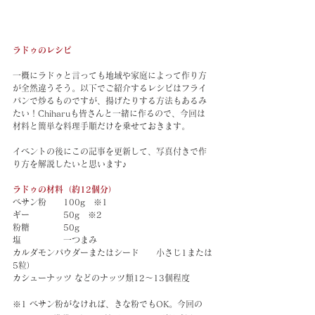
ラドゥのレシピ
一概にラドゥと言っても地域や家庭によって作り方
が全然違うそう。以下でご紹介するレシピはフライ
パンで炒るものですが、揚げたりする方法もあるみ
たい！Chiharuも皆さんと一緒に作るので、今回は
材料と簡単な料理手順だけを乗せておきます。
イベントの後にこの記事を更新して、写真付きで作
り方を解説したいと思います♪
ラドゥの材料（約12個分）
ベサン粉　　100g　※1
ギー　　　　50g　※2
粉糖　　　　50g
塩　　　　　一つまみ
カルダモンパウダーまたはシード　　小さじ1または
5粒）
カシューナッツ などのナッツ類12～13個程度
※1 ベサン粉がなければ、きな粉でもOK。今回の