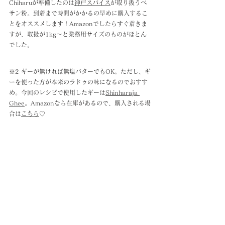
Chiharuが準備したのは
神戸スパイス
が取り扱うべ
サン粉。到着まで時間がかかるの早めに購入するこ
とをオススメします！Amazonでしたらすぐ着きま
すが、取扱が1kg〜と業務用サイズのものがほとん
でした。
※2 ギーが無ければ無塩バターでもOK。ただし、ギ
ーを使った方が本来のラドゥの味になるのでおすす
め。今回のレシピで使用したギーは
Shinharaja 
Ghee
。Amazonなら在庫があるので、購入される場
合は
こちら
♡