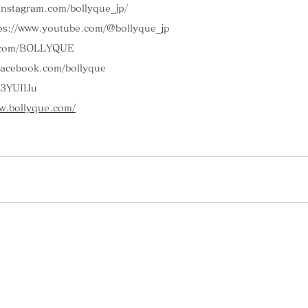
instagram.com/bollyque_jp/
ps://www.youtube.com/@bollyque_jp
er.com/BOLLYQUE
facebook.com/bollyque
e/3YUIIJu
ww.bollyque.com/