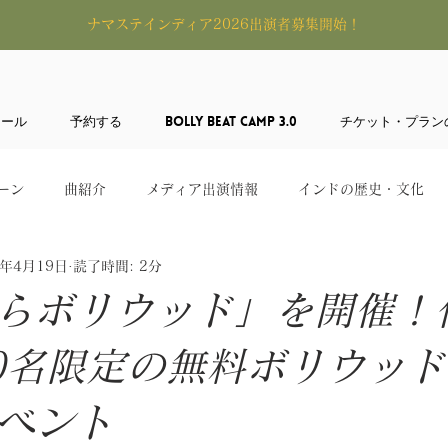
​ナマステインディア2026出演者募集開始！
ュール
予約する
BOLLY BEAT CAMP 3.0
チケット・プラン
ーン
曲紹介
メディア出演情報
インドの歴史・文化
4年4月19日
読了時間: 2分
らボリウッド」を開催！
0名限定の無料ボリウッ
ベント