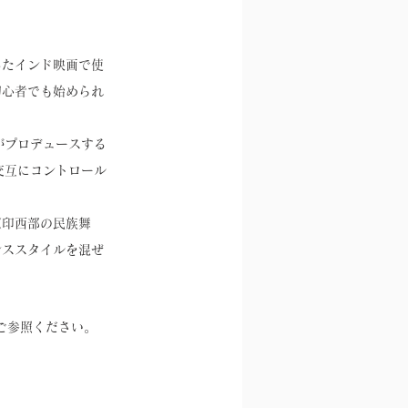
したインド映画で使
初心者でも始められ
オがプロデュースする
高低を交互にコントロール
、
（印西部の民族舞
ンススタイルを混ぜ
ご参照ください。