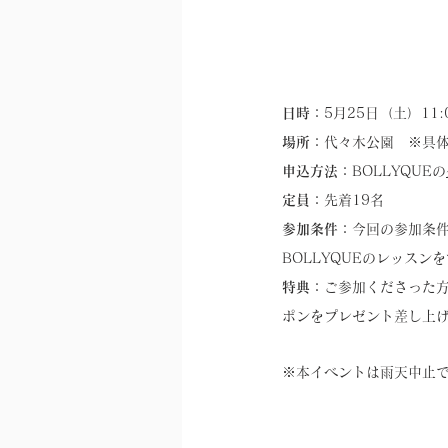
日時：
5月25日（土）11:0
場所：
代々木公園　※具
申込方法：
BOLLYQUEの
定員：
先着19名
参加条件：
今回の参加条件
BOLLYQUEのレッス
特典：
ご参加くださった方
ポンをプレゼント差し上
※本イベントは雨天中止