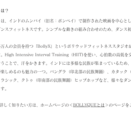
とは？
とは、インドのムンバイ（旧名：ボンベイ）で制作された映画を中心と
ダンスフィットネスです。シンプルな動きの組み合わせのため、ダンス
で1.5万人の会員を持つ『BollyX』というボリウッドフィットネススタジ
h Intensive Interval Training（HIIT)を使い、心拍数の
行うことで、汗をかきます。インドには多様な民族が集まっているため
が楽しめるのも魅力の一つ。バングラ（印北部の民族舞踊）、カタック
クラシック、クトゥ（印南部の民族舞踊）ヒップホップなど、様々なダ
ます。
より詳しく知りたい方は、ホームページの＜
BOLLYQUEとは
＞のページを