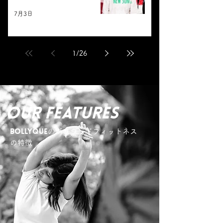
7月3日
1
/
26
Our Features
の
ボリウッドフィットネス
BOLLYQUE
の特徴