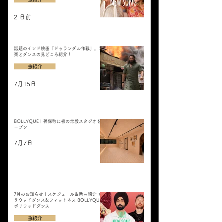
2 日前
話題のインド映画「ドゥランダル作戦」。音
楽とダンスの見どころ紹介！
曲紹介
7月15日
BOLLYQUE | 神保町に初の常設スタジオをオ
ープン
7月7日
7月のお知らせ | スケジュール＆新曲紹介 ボ
リウッドダンス&フィットネス BOLLYQUE
ボリウッドダンス
曲紹介