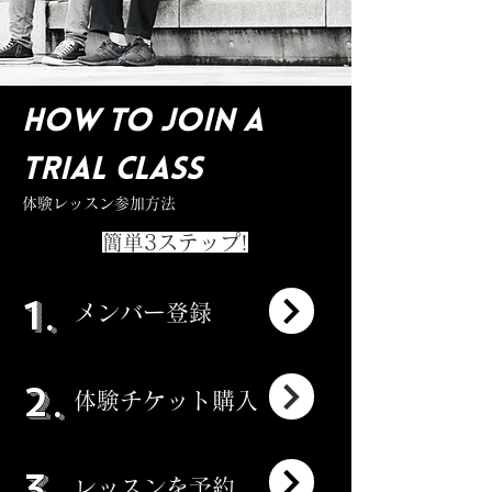
How to join a
trial class
体験レッスン参加方法
簡単3ステップ!
1.
メンバー登録
2.
​体験チケット購入
3.
​レッスンを予約