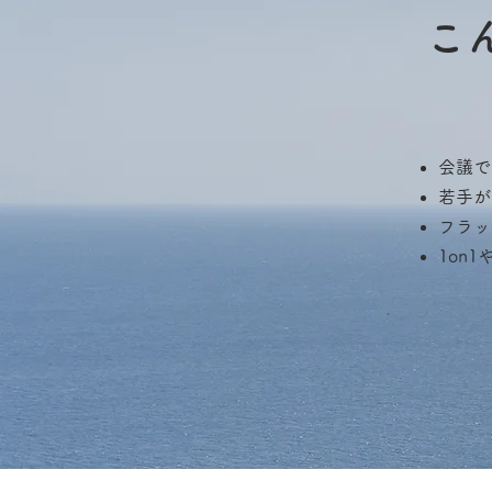
こ
会議で
若手が
フラッ
1on