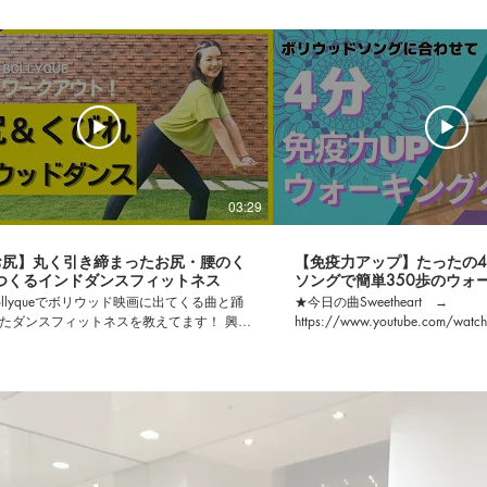
03:29
お尻】丸く引き締まったお尻・腰のく
【免疫力アップ】たったの
つくるインドダンスフィットネス
ソングで簡単350歩のウォ
ollyqueでボリウッド映画に出てくる曲と踊
★今日の曲Sweetheart →
たダンスフィットネスを教えてます！ 興味
https://www.youtube.com/watc
ームページをチェック！ 🌸Bollyque
★オンラインボリウッドフィットネ
bsite: https://www.bollyque.com/
では、最後の有酸素運動パートを
m:
時間のHIIT（ヒット）トレーニ
www.instagram.com/bollyque_jp/ Twitter:
♪ Zoomで行うオンライン
ter.com/BOLLYQUE 🌸BOLLYQUEとは？
こからでも参加できる！ ♪ 
"Uniqueness"に自信を持つこと、 そして
で映さなくていいので、人目を
の自分の人生を楽しむということを、 ボリ
OK。 ♪ もしカメラを映し
ィットネスを通して実現してほしい！とい
後にフィットネス動画撮影もす