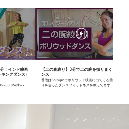
04:36
03:29
4分！インド映画
【二の腕絞り】3分で二の腕を振りまくるダ
ーキングダンス♪
ンス
普段はBollyqueでボリウッド映画に出てくる曲と踊
h?v=58r8MDf5sxQ
りを使ったダンスフィットネスを教えてます！ 興味
スのBOLLYQUE
がある方はホームページをチェック！ 🌸Bollyque
組み合わせた、1
info: Website: https://www.bollyque.com/
ングをしています！
Instagram:
レッスンだから、ど
https://www.instagram.com/bollyque_jp/ Twitter:
自分の姿をカメラ
https://twitter.com/BOLLYQUE 🌸BOLLYQUEとは？
気にしなくても
自分だけの"Uniqueness"に自信を持つこと、 そして
てくださったら、最
唯一無二の自分の人生を楽しむということを、 ボリ
るので、後から自分
ウッドフィットネスを通して実現してほしい！とい