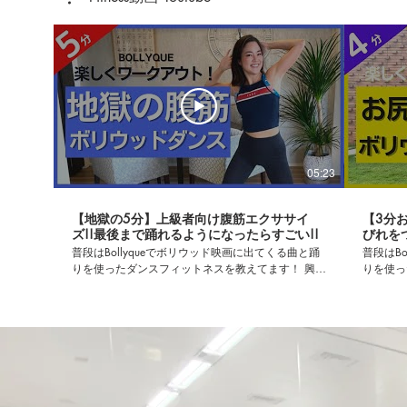
05:23
【地獄の5分】上級者向け腹筋エクササイ
【3分
ズ!!最後まで踊れるようになったらすごい!!
びれを
普段はBollyqueでボリウッド映画に出てくる曲と踊
普段はB
りを使ったダンスフィットネスを教えてます！ 興味
りを使っ
がある方はホームページをチェック！ 🌸Bollyque
がある方はホ
info: Website: https://www.bollyque.com/
info: We
Instagram:
Instagra
https://www.instagram.com/bollyque_jp/ Twitter:
https://
https://twitter.com/BOLLYQUE 🌸BOLLYQUEとは？
https://twit
自分だけの"Uniqueness"に自信を持つこと、 そして
自分だけの
唯一無二の自分の人生を楽しむということを、 ボリ
唯一無二
ウッドフィットネスを通して実現してほしい！とい
ウッドフ