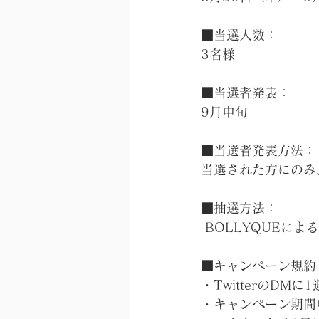
■当選人数：
3名様
■当選者発表：
9月中旬
■当選者発表方法：
当選された方にのみ、
■抽選方法：
 BOLLYQUEに
■キャンペーン規約
・TwitterのD
・キャンペーン期間