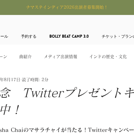
​ナマステインディア2026出演者募集開始！
ュール
予約する
BOLLY BEAT CAMP 3.0
チケット・プラン
ーン
曲紹介
メディア出演情報
インドの歴史・文化
0年8月17日
読了時間: 2分
念 Twitterプレゼント
中！
sha Chaiのマサラチャイが当たる！Twitterキャン