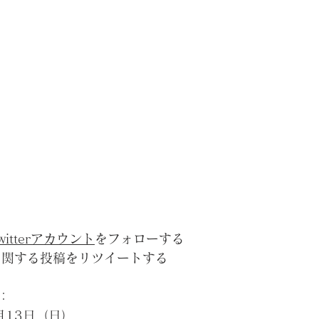
witterアカウント
をフォローする
に関する投稿をリツイートする
：
月13日（日）