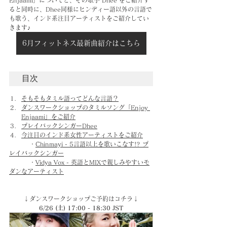
Enjaami」についてと、その歌手 Dhee をご紹介す
ると同時に、Dhee同様にヒンディー語以外の言語で
も歌う、インド系注目アーティストをご紹介してい
きます♪
6月フィットネス最新曲紹介はこちら
目次
そもそもタミル語ってどんな言語？
ダンスワークショップのタミルソング「Enjoy 
Enjaami」をご紹介
プレイバックシンガーDhee
今注目のインド系女性アーティストをご紹介
	・
Chinmayi - 5言語以上を歌いこなす!? プ
レイバックシンガー
	・
Vidya Vox - 英語とMIXで親しみやすいモ
ダンなアーティスト
↓ダンスワークショップご予約はコチラ↓
6/26 (土) 17:00 - 18:30 JST