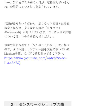
レーシアにもタミル系の人口が一定数住んでいるた
め、公用語の１つとして制定されています。
言語が違うという点から、ボリウッド映画とは映画
産業も異なり、タミル語映画は「
コリウッド
(Kollywood)」と呼ばれています。コリウッドの詳細
については、
コチラ
を読んでください。
言葉で説明されても「なんのこっちゃ！」だと思う
ので、タミル語とヒンディー語を交互で歌っている
Mashupを聴いて、耳で感じ取ってみて下さい♪
https://www.youtube.com/watch?v=bc-
IL4s3d6Q
２. ダンスワークショップの曲