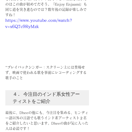
のはこの曲が初めてだそう。「Enjoy Enjaami」も
同じ道を突き進むのでは？数年後の記録が楽しみで
すね！
https://www.youtube.com/watch?
v=x6Q7c9RyMzk
*プレイバックシンガー：スクリーン上には登場せ
ず、映画で使われる歌を事前にレコーディングする
歌手のこと
４. 今注目のインド系女性アー
ティストをご紹介
最後に、Dheeの他にも、今注目を集める、ヒンディ
ー語以外の言語でも歌うインド系アーティスト２名
をご紹介したいと思います。Dheeの曲が気に入った
人は必読です！