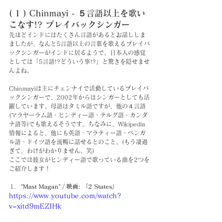
( 1 ) Chinmayi - ５言語以上を歌い
こなす!? プレイバックシンガー
先ほどインドにはたくさん言語があるとお話ししま
ましたが、なんと5言語以上の言葉を歌えるプレイバ
ックシンガーがインドに居るようで。日本人の感覚
としては「5言語!?どういう事!?」と驚きを隠せませ
んよね。
Chinmayiは主にチェンナイで活動しているプレイバ
ックシンガーで、2002年からはシンガーとしても活
躍しています。母語はタミル語ですが、他の４言語
(マラヤーラム語・ヒンディー語・テルグ語・カンダ
ナ語等)でも歌えるそうです。ちなみに、Wikipedia
情報によると、他にも英語・マラティー語・ベンガ
ル語・ドイツ語を流暢に話せるとのこと。(もう凄過
ぎて、わけがわかりません。笑)
ここでは彼女がヒンディー語で歌っている曲を2つを
ご紹介します！
"Mast Magan" / 映画: 『2 States』
https://www.youtube.com/watch?
v=xitd9mEZIHk