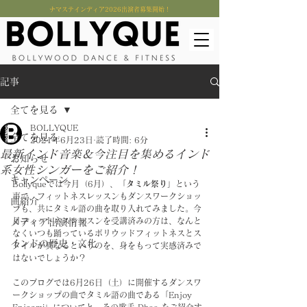
​ナマステインディア2026出演者募集開始！
記事
全てを見る
BOLLYQUE
全てを見る
2021年6月23日
読了時間: 6分
最新インド音楽＆今注目を集めるインド
お知らせ
系女性シンガーをご紹介！
キャンペーン
Bollyqueでは今月（6月）、「
タミル祭り
」という
事で、フィットネスレッスンもダンスワークショッ
曲紹介
プも、共にタミル語の曲を取り入れてみました。今
月フィットネスレッスンを受講済みの方は、なんと
メディア出演情報
なくいつも踊っているボリウッドフィットネスとス
インドの歴史・文化
タイルが異なるというのを、身をもって実感済みで
はないでしょうか？
このブログでは6月26日（土）に開催するダンスワ
ークショップの曲でタミル語の曲である「Enjoy 