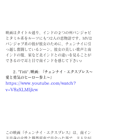
映画はタイトル通り、インドの２つの州パンジャビ
とタミル系をルーツにもつ2人の恋物語です。MVは
パンジャブ系の彼が彼女のために、チェンナイに引
っ越し奮闘しているシーン。彼女の美しい歌声と南
インドの服、家など北インドとの違いを見ることが
できるので耳と目で南インドを感じて下さい♪
　　2. "Titli" /映画: 『チェンナイ・エクスプレス～
愛と勇気のヒーロー参上～』
https://www.youtube.com/watch?
v=V8zXLMIjlcw
この映画『チェンナイ・エクスプレス』は、南イン
ド出身の女性と偶然電車で出会った事で、主人公が