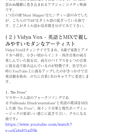
思わぬ騒動に巻き込まれる
アクションコメディ映画
です。
1つ目の曲"Must Magan"はヒンディー語のみでした
が、こちらの"Titli"はタミル語の混ざっている曲で
す。どこがタミル語か是非聞き分けてみて下さい。
( 2 ) Vidya Vox - 英語とMIXで親し
みやすいモダンなアーティスト
Vidya Voxはチェンナイで生まれ、8歳で家族とアメ
リカへ移住。小さい頃からインド・西洋音楽の両方
楽しんでいた彼女は、両方のバイブスを１つの音楽
に彼女流で組み込んでいるのが特徴です。医学生の
時にYouTube上に曲をアップしたのがきっかけで音
楽活動を始め、のちに音楽1本のキャリアに変更しま
す。
1. "Be Free"
マラヤーラム語のフォークソソングであ
る"Pallivaalu Bhadravattakam"と英語の歌詞をMIX
した曲 "Be Free"。南インド音楽と現代ポップミュ
ージックの要素いい感じに混ざり合い、クセになる
曲です♪
https://www.youtube.com/watch?
v=eiGdsH1g20k