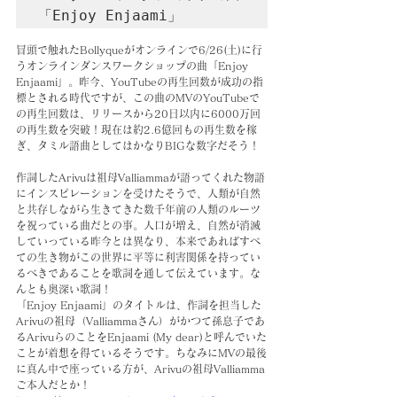
「Enjoy Enjaami」
冒頭で触れたBollyqueがオンラインで6/26(土)に行
うオンラインダンスワークショップの曲「Enjoy 
Enjaami」。昨今、YouTubeの再生回数が成功の指
標とされる時代ですが、この曲のMVのYouTubeで
の再生回数は、リリースから20日以内に6000万回
の再生数を突破！現在は約2.6億回もの再生数を稼
ぎ、タミル語曲としてはかなりBIGな数字だそう！
作詞したArivuは祖母Valliammaが語ってくれた物語
にインスピレーションを受けたそうで、人類が自然
と共存しながら生きてきた数千年前の人類のルーツ
を祝っている曲だとの事。人口が増え、自然が消滅
していっている昨今とは異なり、本来であればすべ
ての生き物がこの世界に平等に利害関係を持ってい
るべきであることを歌詞を通して伝えています。な
んとも奥深い歌詞！
「Enjoy Enjaami」のタイトルは、作詞を担当した
Arivuの祖母（Valliammaさん）がかつて孫息子であ
るArivuらのことをEnjaami (My dear)と呼んでいた
ことが着想を得ているそうです。ちなみにMVの最後
に真ん中で座っている方が、Arivuの祖母Valliamma
ご本人だとか！