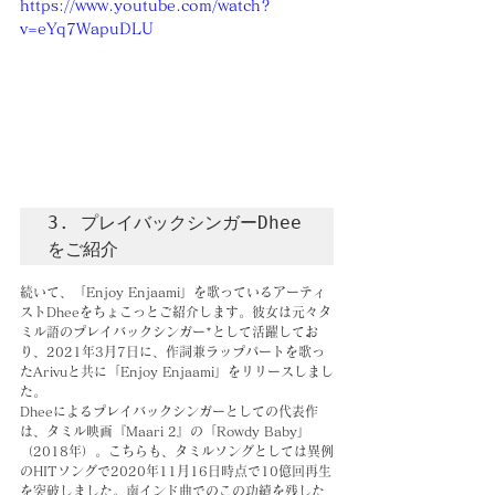
https://www.youtube.com/watch?
v=eYq7WapuDLU
3. プレイバックシンガーDhee
をご紹介
続いて、「Enjoy Enjaami」を歌っているアーティ
ストDheeをちょこっとご紹介します。彼女は元々タ
ミル語のプレイバックシンガー*として活躍してお
り、2021年3月7日に、作詞兼ラップパートを歌っ
たArivuと共に「Enjoy Enjaami」をリリースしまし
た。
Dheeによるプレイバックシンガーとしての代表作
は、タミル映画『Maari 2』の「Rowdy Baby」
（2018年）。こちらも、タミルソングとしては異例
のHITソングで2020年11月16日時点で10億回再生
を突破しました。南インド曲でのこの功績を残した