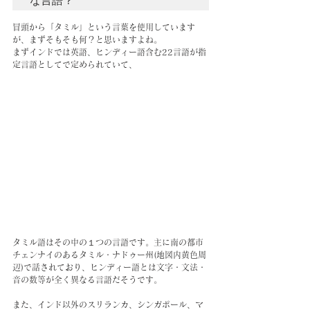
な言語？
冒頭から「タミル」という言葉を使用しています
が、まずそもそも何？と思いますよね。
まずインドでは英語、ヒンディー語含む22言語が指
定言語としてで定められていて、
タミル語はその中の１つの言語です。主に南の都市
チェンナイのあるタミル・ナドゥー州(地図内黄色周
辺)で話されており、ヒンディー語とは文字・文法・
音の数等が全く異なる言語だそうです。
また、インド以外のスリランカ、シンガポール、マ