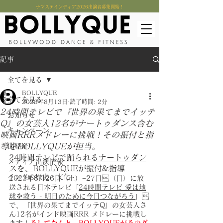
​ナマステインディア2026出演者募集開始！
記事
全てを見る
BOLLYQUE
全てを見る
2023年8月13日
読了時間: 2分
24時間テレビで『世界の果てまでイッテ
お知らせ
Q』の女芸人12名がナートゥダンス含む
キャンペーン
映画RRRメドレーに挑戦！その振付と指
導をBOLLYQUEが担当。
曲紹介
24時間テレビで踊られるナートゥダン
メディア出演情報
スを、BOLLYQUEが振付&指導
インドの歴史・文化
2023年8月26日（土）−27日（日）に放
送される日本テレビ「
24時間テレビ 愛は地
球を救う - 明日のために今日つながろう
」
で、『世界の果てまでイッテQ』の女芸人さ
ん12名がインド映画RRR メドレーに挑戦し