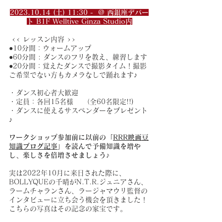
2023.10.14 (土) 11:30 -  @ 西銀座デパー
ト B1F Welltive Ginza Studio内
 << レッスン内容 >> 
●10分間：ウォームアップ
●60分間 : ダンスのフリを教え、練習します 
●20分間：覚えたダンスで撮影タイム！撮影
ご希望でない方もカメラなしで踊れます♪  
・ダンス初心者大歓迎 
・定員：各回15名様 　（全60名限定!!)
・ダンスに使えるサスペンダーをプレゼント
♪
ワークショップ参加前に以前の「
RRR映画豆
知識ブログ記事
」を読んで予備知識を増や
し、楽しさを倍増させましょう♪
実は2022年10月に来日された際に、
BOLLYQUEの千晴がN.T.R.ジュニアさん、
ラームチャランさん、ラージャマウリ監督の
インタビューに立ち会う機会を頂きました！
こちらの写真はその記念の家宝です。