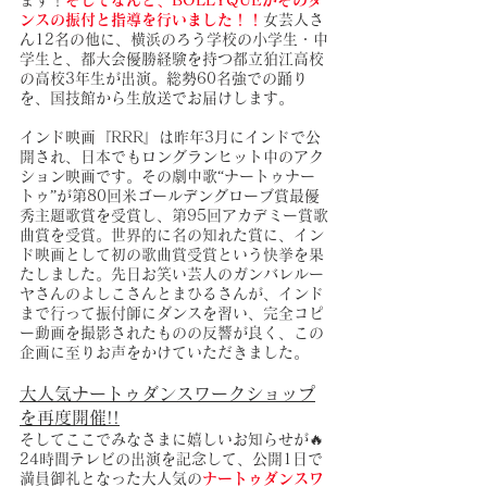
ます！
そしてなんと、BOLLYQUEがそのダ
ンスの振付と指導を行いました！！
女芸人さ
ん12名の他に、横浜のろう学校の小学生・中
学生と、都大会優勝経験を持つ都立狛江高校
の高校3年生が出演。総勢60名強での踊り
を、国技館から生放送でお届けします。
インド映画『RRR』は昨年3月にインドで公
開され、日本でもロングランヒット中のアク
ション映画です。その劇中歌“ナートゥナー
トゥ”が第80回米ゴールデングローブ賞最優
秀主題歌賞を受賞し、
第95回アカデミー賞歌
曲賞を受賞。世界的に名の知れた賞に、イン
ド映画として初の歌曲賞受賞という快挙を果
たしました。先日お笑い芸人のガンバレルー
ヤさんのよしこさんとまひるさんが、インド
まで行って振付師にダンスを習い、完全コピ
ー動画を撮影されたものの反響が良く、この
企画に至りお声をかけていただきました。
大人気ナートゥダンスワークショップ
を再度開催!!
そしてここでみなさまに嬉しいお知らせが🔥
24時間テレビの出演を記念して、公開1日で
満員御礼となった大人気の
ナートゥダンスワ