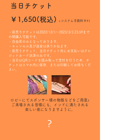
当日チケット
￥1,650(税込)
+システム手数料￥41
・前売りチケットは2022/12/1〜2023/3/3 23:59まで
の間購入可能です。
・自由席のみとなっております。
・キャンセル及び返金は承りかねます。
・前売りチケット、当日チケット共にお支払いはクレ
ジットカード決済のみです。
​・当日はQRコードを読み取って受付を行うため、チ
ケットはスマホ内に保存、または印刷してお持ちくだ
さい。
ロビーにてスポンサー様の物販などをご用意♪
ご来場される皆様にも、インドに満たされる
楽しい夜になりますように。
?