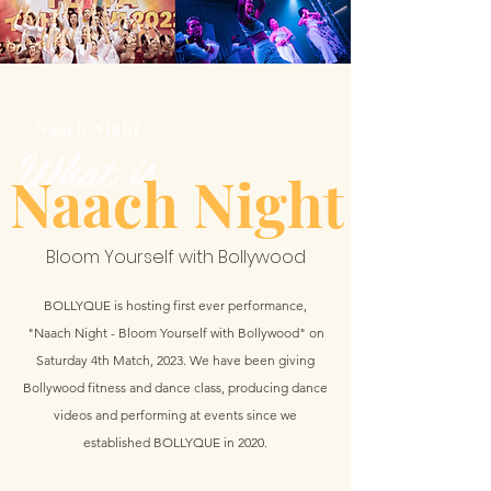
Our first time performance on the
stage in TOKYO
Naach Night
on 4 March 2023(Sat)
What is
Naach Night
Bloom Yourself with Bollywood
BOLLYQUE is hosting first ever performance,
"Naach Night - Bloom Yourself with Bollywood" on
Saturday 4th Match, 2023. We have been giving
Bollywood fitness and dance class, producing dance
videos and performing at events since we
established BOLLYQUE in 2020.