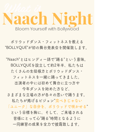
What is
Naach Night
Bloom Yourself with Bollywood
ボリウッドダンス・フィットネスを
教える
”BOLLYQUE”が
初の舞台発表会を開催致します。
​"Naach"とはヒンディー語で"踊る"という意味。
BOLLYQUEを設立して約2年半、
私たちは
たくさんの生徒様方と
ボリウッドダンス・
フィットネスを一緒に踊ってきました。
出演者の中には初めて舞台に立つ方や
今年ダンスを始めた方など、
さまざまな立場の方が各々の思いで踊ります。
私たちが掲げるビジョン"
完ぺきじゃない
「ユニーク」な自分を、
ボリウッドで咲かせる
"
という目標を胸に、
そして、ご来場される
皆様にとって心”踊る”時間となるように
一同練習の成果を全力で披露致します。