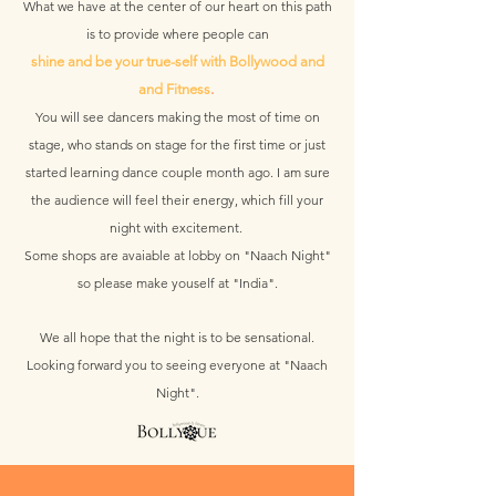
What we have at the center of our heart on this path
is to provide where people can
shine and be your true-self with Bollywood and
and Fitness
.
You will see dancers making the most of time on
stage, who stands on stage for the first time or just
started learning dance couple month ago. I am sure
the audience will feel their energy, which fill your
night with excitement.
Some shops are avaiable at lobby on "Naach Night"
so please make youself at "India".
We all hope that the night is to be sensational.
Looking forward you to seeing everyone at "Naach
Night".