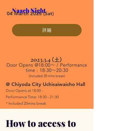
Naach Night
04 March 2023 (Sat)
詳細
2023.3.4
(土)
Door Opens @18:00〜 / Performance
time : 18:30〜20:30
(Included 20 mins break)
@​ Chiyoda City Uchisaiwaicho Hall
Door Opens at 18:00 -
Performance Time: 18:30 - 21:30
* Included 20mins break
How to access to