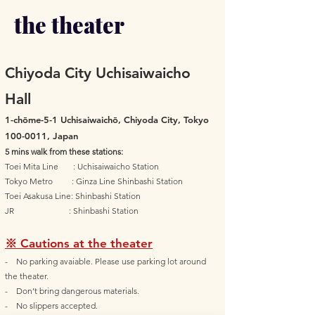
the theater
Chiyoda City Uchisaiwaicho
Hall
1-chōme-5-1 Uchisaiwaichō, Chiyoda City, Tokyo
100-0011
, Japan
5 mins walk from these stations:
Toei Mita Line : Uchisaiwaicho Station
Tokyo Metro : Ginza Line Shinbashi Station
Toei Asakusa Line: Shinbashi Station
JR : Shinbashi Station
※ Cautions at the theater
- No parking avaiable. Please use parking lot around
the theater.
- Don’t bring dangerous materials.
- No slippers accepted.