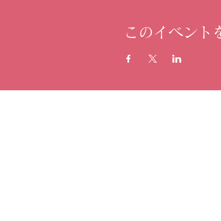
このイベント
株式会社BOLLYQUE
都内スタジオレッスン
西銀座・恵比寿・中目黒・神保町
TEL
080-9342-6412
創立 2025年9月
ウェブサイト
https://www.bollyque.com/
お問い合わせ
info@bollyque.com
事業内容