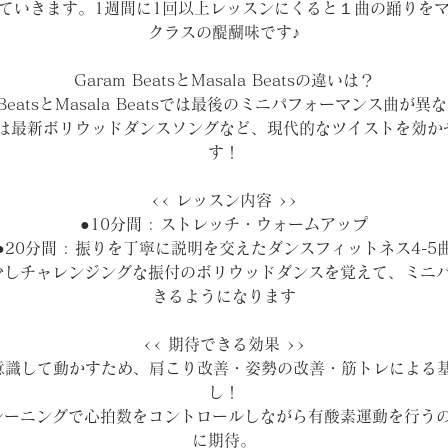
ていきます。1週間に1回以上レッスンにくると１曲の踊りを
クラスの醍醐味です♪
Garam BeatsとMasala Beatsの違いは？
 BeatsとMasala Beatsでは最後のミニパフォーマンス曲が
atsでは最新ボリウッドダンスソングなど、現代的なツイストを効
す！
<< レッスン内容 >>
●10分間 : ストレッチ・ウォームアップ
●20分間 : 振りを丁寧に説明を交えたダンスフィットネス4-5
の少しチャレンジングな振付のボリウッドダンスを覚えて、ミニ
きるようになります
<< 期待できる効果 >>
意識して動かすため、肩こり改善・姿勢の改善・筋トレによる
し！
T)トレーニングで心拍数をコントロールしながら有酸素運動を行う
に期待。