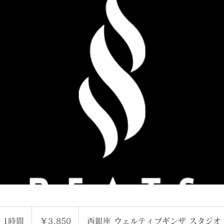
3,850
円
1時間
1
￥3,850
西銀座 ウェルティブギンザ スタジオ