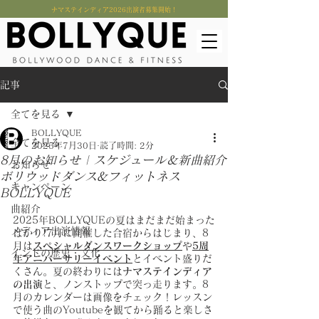
​ナマステインディア2026出演者募集開始！
記事
全てを見る
BOLLYQUE
全てを見る
2025年7月30日
読了時間: 2分
8月のお知らせ | スケジュール＆新曲紹介
お知らせ
ボリウッドダンス&フィットネス
キャンペーン
BOLLYQUE
曲紹介
2025年BOLLYQUEの夏はまだまだ始まった
メディア出演情報
ばかり!7月に開催した合宿からはじまり、8
月は
スペシャルダンスワークショップ
や
5周
インドの歴史・文化
年アニバーサリーイベント
とイベント盛りだ
くさん。夏の終わりには
ナマステインディア
の出演
と、ノンストップで突っ走ります。8
月のカレンダーは画像をチェック！レッスン
で使う曲のYoutubeを観てから踊ると楽しさ