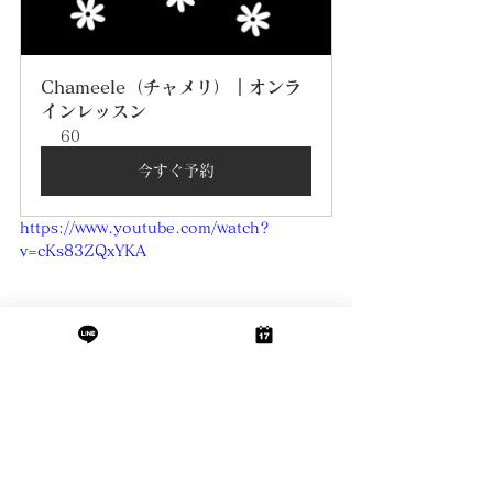
Chameele（チャメリ）｜オンラ
インレッスン
60
今すぐ予約
https://www.youtube.com/watch?
v=cKs83ZQxYKA
GARAM & MASALA BEATS - 
DANCE & FITNESS CLASS
"
"
Qayamat