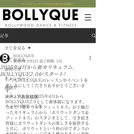
​ナマステインディア2026出演者募集開始！
記事
全てを見る
BOLLYQUE
全てを見る
2025年3月2日
読了時間: 3分
2025年4月から新カリキュラム、
お知らせ
BOLLYQUE2.0がスタート!
キャンペーン
いつもBOLLYQUEのレッスンやイベントを
楽しみにしてくださりありがとうございま
曲紹介
す。
BOLLYQUEは2025年4月から
メディア出演情報
BOLLYQUE2.0として新体制になります。
インドの歴史・文化
今まで「ボリウッドフィットネス」が主軸だ
ったカリキュラムから「ボリウッドダンス＆
フィットネス」のスタジオとして、引き続き
皆様にボリウッドダンスの楽しさを提供する
と共に、ボリウッドという枠の中でダンスの