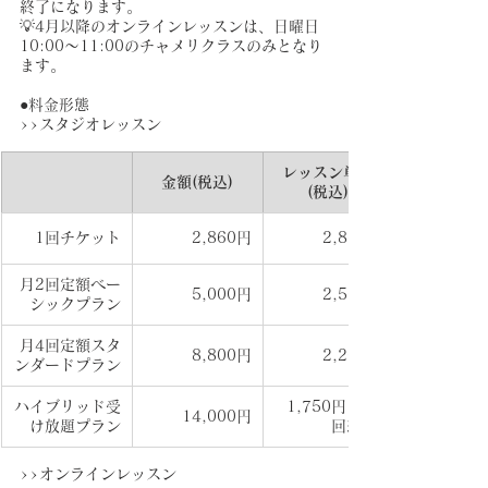
終了になります。
💡4月以降のオンラインレッスンは、日曜日
10:00〜11:00のチャメリクラスのみとなり
ます。
●料金形態
>>スタジオレッスン
レッスン単価
金額(税込)
(税込)
1回チケット
 2,860円
 2,860円
月2回定額ベー
5,000円
  2,500円
シックプラン
月4回定額スタ
8,800円
2,200円
ンダードプラン
ハイブリッド受
1,750円 (月8
14,000円
け放題プラン
回想定)
>>オンラインレッスン