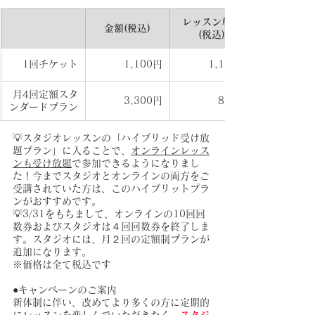
レッスン単価
金額(税込)
(税込)
1回チケット
 1,100円
 1,100円
月4回定額スタ
3,300円
825円
ンダードプラン
💡スタジオレッスンの「ハイブリッド受け放
題プラン」に入ることで、
オンラインレッス
ンも受け放題
で参加できるようになりまし
た！今までスタジオとオンラインの両方をご
受講されていた方は、このハイブリットプラ
ンがおすすめです。
💡3/31をもちまして、オンラインの10回回
数券およびスタジオは４回回数券を終了しま
す。スタジオには、月２回の定額制プランが
追加になります。
※価格は全て税込です
●キャンペーンのご案内
新体制に伴い、改めてより多くの方に定期的