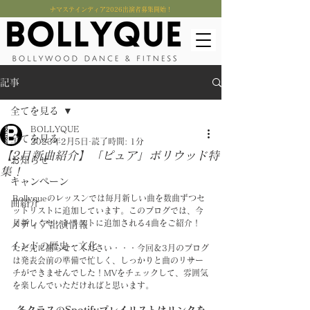
​ナマステインディア2026出演者募集開始！
記事
全てを見る
BOLLYQUE
全てを見る
2023年2月5日
読了時間: 1分
【2月新曲紹介】「ピュア」ボリウッド特
お知らせ
集！
キャンペーン
Bollyqueのレッスンでは毎月新しい曲を数曲ずつセ
曲紹介
ットリストに追加しています。このブログでは、今
月新しくセットリストに追加される4曲をご紹介！
メディア出演情報
インドの歴史・文化
ただ先に謝らせてください・・・今回＆3月のブログ
は発表会前の準備で忙しく、しっかりと曲のリサー
チができませんでした！MVをチェックして、雰囲気
を楽しんでいただければと思います。