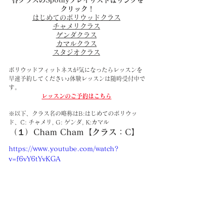
各クラスのSpotifyプレイリストはリンクを
クリック！
はじめてのボリウッドクラス
チャメリクラス
ゲンダクラス
カマルクラス
スタジオクラス
ボリウッドフィットネスが気になったらレッスンを
早速予約してください♪体験レッスンは随時受付中で
す。
レッスンのご予約はこちら
※以下、クラス名の略称はB:はじめてのボリウッ
ド、C: チャメリ, G: ゲンダ, K:カマル
（１）Cham Cham【クラス：C】
https://www.youtube.com/watch?
v=f6vY6tYvKGA