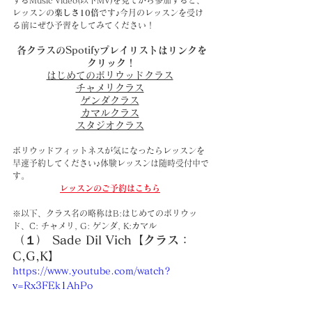
するMusic Video(以下MV)を見てから参加すると、
レッスンの
楽しさ10倍
です♪今月のレッスンを受け
る前にぜひ予習をしてみてください！
各クラスのSpotifyプレイリストはリンクを
クリック！
はじめてのボリウッドクラス
チャメリクラス
ゲンダクラス
カマルクラス
スタジオクラス
ボリウッドフィットネスが気になったらレッスンを
早速予約してください♪体験レッスンは随時受付中で
す。
レッスンのご予約はこちら
※以下、クラス名の略称はB:はじめてのボリウッ
ド、C: チャメリ, G: ゲンダ, K:カマル
（１） Sade Dil Vich【クラス：
C,G,K】
https://www.youtube.com/watch?
v=Rx3FEk1AhPo