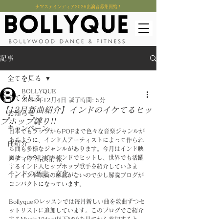
​ナマステインディア2026出演者募集開始！
記事
全てを見る
BOLLYQUE
全てを見る
2022年12月4日
読了時間: 5分
【12月新曲紹介】インドのイケてるヒッ
お知らせ
プホップ縛り!!
キャンペーン
日本でもラップからPOPまで色々な音楽ジャンルが
あるように、インド人アーティストによって作られ
曲紹介
る曲も多様なジャンルがあります。今月はインド映
画は一休みして、インドでヒットし、世界でも活躍
メディア出演情報
するインド人ヒップホップ歌手を紹介していきま
インドの歴史・文化
す。インド映画の解説がないので少し解説ブログが
コンパクトになっています。
Bollyqueのレッスンでは毎月新しい曲を数曲ずつセ
ットリストに追加しています。このブログでご紹介