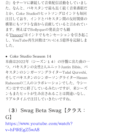
合」をテーマに継続して音楽配信活動をしていまし
た。なんと、パキスタンで最も長く続く音楽番組だ
とか。Coke Studioのヒットソングはインドも毎回
注目しており、インドとパキスタン間の友好関係の
構築にもソフトな面から貢献していると言われてい
ます。例えばでBollyqueの発表会でも踊
る"
Pasoori
"はインドでもセンセーションを引き起こ
し、YouTube再生回数はついに4.5億界を記録しま
した。
●  Coke Studio Season 14
本曲は2022年（シーズン１４）の序盤に出た曲の一
つ。パキスタンの女性2人ユニットJustin Bibis、パ
キスタンのシンガーソングライターTalal Qureshi、
そしてパキスタンのシンガーソングライターHasan 
Raheemの三人のコラボレーションでした。今シー
ズンはすでに終了しているみたいですが、来シーズ
ンもまたヒットが生み出されることは間違いなし。
リアルタイムで注目していきたいですね。
（３）Swag Beta Swag【クラス：
G】
https://www.youtube.com/watch?
v=hPlREgZ5wA8