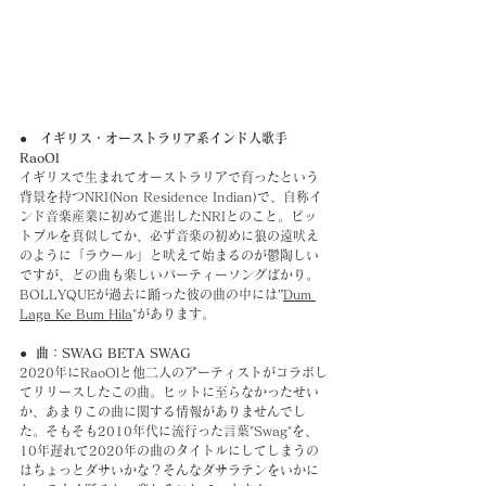
●　イギリス・オーストラリア系インド人歌手　
RaoOl
イギリスで生まれてオーストラリアで育ったという
背景を持つNRI(Non Residence Indian)で、自称イ
ンド音楽産業に初めて進出したNRIとのこと。ピッ
トブルを真似してか、必ず音楽の初めに狼の遠吠え
のように「ラウール」と吠えて始まるのが鬱陶しい
ですが、どの曲も楽しいパーティーソングばかり。
BOLLYQUEが過去に踊った彼の曲の中には”
Dum 
Laga Ke Bum Hila
"があります。
●  曲：SWAG BETA SWAG
2020年にRaoOlと他二人のアーティストがコラボし
てリリースしたこの曲。ヒットに至らなかったせい
か、あまりこの曲に関する情報がありませんでし
た。そもそも2010年代に流行った言葉"Swag"を、
10年遅れて2020年の曲のタイトルにしてしまうの
はちょっとダサいかな？そんなダサラテンをいかに