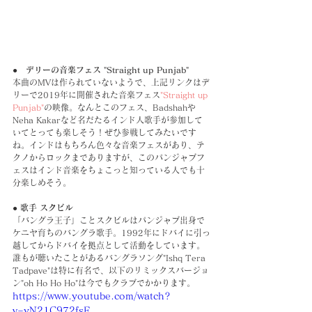
●　デリーの音楽フェス "Straight up Punjab"
本曲のMVは作られていないようで、上記リンクはデ
リーで2019年に開催された音楽フェス
"Straight up 
Punjab"
の映像。なんとこのフェス、Badshahや
Neha Kakarなど名だたるインド人歌手が参加して
いてとっても楽しそう！ぜひ参戦してみたいです
ね。インドはもちろん色々な音楽フェスがあり、テ
クノからロックまでありますが、このパンジャブフ
ェスはインド音楽をちょこっと知っている人でも十
分楽しめそう。
● 歌手 スクビル
「バングラ王子」ことスクビルはパンジャブ出身で
ケニヤ育ちのバングラ歌手。1992年にドバイに引っ
越してからドバイを拠点として活動をしています。
誰もが聴いたことがあるバングラソング"Ishq Tera 
Tadpave"は特に有名で、以下のリミックスバージョ
ン"oh Ho Ho Ho"は今でもクラブでかかります。
https://www.youtube.com/watch?
v=yN21C972fsE