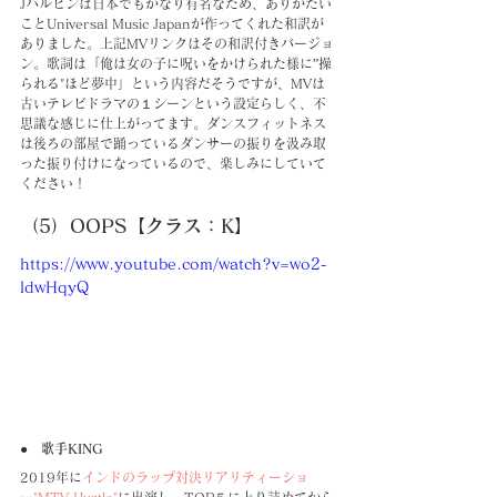
Jハルビンは日本でもかなり有名なため、ありがたい
ことUniversal Music Japanが作ってくれた和訳が
ありました。上記MVリンクはその和訳付きバージョ
ン。歌詞は「俺は女の子に呪いをかけられた様に”操
られる"ほど夢中」という内容だそうですが、MVは
古いテレビドラマの１シーンという設定らしく、不
思議な感じに仕上がってます。ダンスフィットネス
は後ろの部屋で踊っているダンサーの振りを汲み取
った振り付けになっているので、楽しみにしていて
ください！
（5）OOPS【クラス：K】
https://www.youtube.com/watch?v=wo2-
ldwHqyQ
●　歌手KING
2019年に
インドのラップ対決リアリティーショ
ー"MTV Hustle"
に出演し、TOP５に上り詰めてから