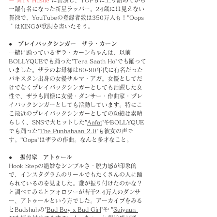
一躍有名になった新星ラッパー。24歳には見えない
貫禄で、YouTubeの登録者数は350万人も！”Oops
＂はKINGが歌詞を書いたそう。
●　プレイバックシンガー　ザラ・カーン
一緒に踊っているザラ・カーンちゃんは、以前
BOLLYQUEでも踊った"Tera Saath Ho"でも踊って
いました。ザラのお母様は80-90年代に有名だった
パキスタン出身の女優サルマ・アガ。女優としてだ
けでなくプレイバックシンガーとしても活躍した女
性で、ザラも同様に女優・ダンサー・作曲家・プレ
イバックシンガーとしても活動しています。特にこ
こ最近のプレイバックシンガーとしての功績は素晴
らしく、SNSで大ヒットした”
Aafat
"やBOLLYQUE
でも踊った"
The Punhabaan 2.0
"も彼女の声で
す。”Oops"はザラの作曲。なんと多才なこと。
● 　振付家　アトゥール
Hook Stepの絶妙なシンプルさ・脱力感が印象的
で、インスタグラムのリールでもたくさんの人に踊
られているのを見ました。誰が振り付けたのかな？
と調べてみるとフォロワーが若干2.4万人のダンサ
ー、アトゥールという方でした。アーカイブをみる
とBadshahの"
Bad Boy x Bad Girl
"や ”
Saiyaan 