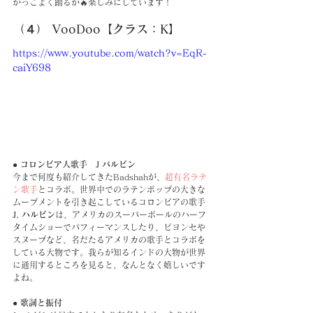
かっこよく踊るか🔥楽しみにしています！
（４） VooDoo【クラス：K】
https://www.youtube.com/watch?v=EqR-
caiY698
● コロンビア人歌手　J バルビン
今まで何度も紹介してきたBadshahが、
超有名ラテ
ン歌手
とコラボ。世界中でのラテンポップの大きな
ムーブメントを引き起こしているコロンビアの歌手
J. ハルビン
は、アメリカのスーパーボールのハーフ
タイムショーでパフィーマンスしたり、ビヨンセや
スヌープなど、名だたるアメリカの歌手とコラボを
している大物です。我らが知るインドの大物が世界
に通用するところを見ると、なんとなく嬉しいです
よね。
● 歌詞と振付